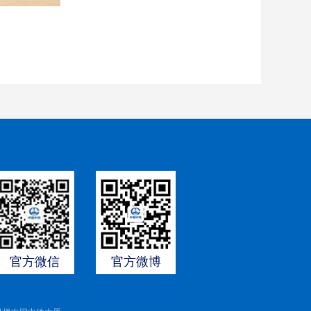
官方微信
官方微博