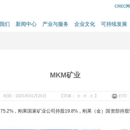
CREC
我们
新闻中心
产业与服务
企业文化
可持续发展
MKM矿业
时间：2021年01月25日
【字体：
】
打印
大
中
小
5.2%，刚果国家矿业公司持股19.8%，刚果（金）国资部持股5