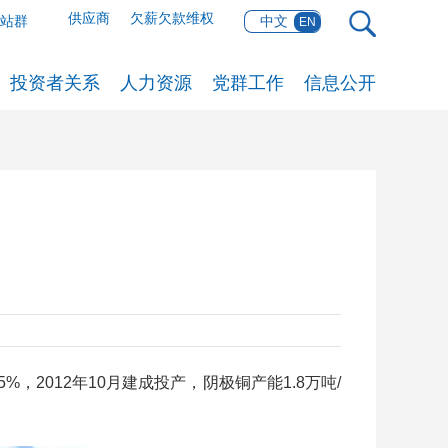
供应商
欠薪欠款维权
网站群
中文
EN
投资者关系
人力资源
党群工作
信息公开
%，2012年10月建成投产，
阴极铜
产能1.8万吨
/