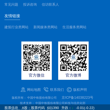
常见问题
投诉咨询
信访联系人
友情链接
建筑行业类网站
新闻媒体类网站
生活服务类网站
官方微信
官方微博
网站地图
联系我们
版权声明
京ICP备14038223号
版权所有： 中国中铁股份有限公司
技术支持： 中国中铁股份有限公司科技与信息化部
股票信息
A股：股票代码
601390
升跌：
↓
-0.01(-0.22)
地址：北京市海淀区复兴路69号9号楼中国中铁大厦