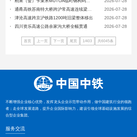
刚果（金）卡莱米MUTOA临时钢构码头投用
2026-07-28
通甬高铁苏南特大桥跨沪常高速连续梁合龙
2026-07-28
津沧高速跨京沪铁路1200吨旧梁整体移出
2026-07-28
四川资乐高速公路余家沟大桥全幅贯通
2026-07-28
首页
上一页
下一页
尾页
1/403
共6045条
不断增强企业核心优势，发挥龙头企业示范带动作用，做中国建筑行业的领跑
者；走全球发展道路，提升企业国际影响力，建设引领全球基础设施发展的综
合型企业集团。
服务交流