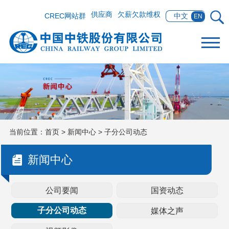
供应商
欠薪欠款维权
CREC网站群
中文
EN
当前位置：
首页
>
新闻中心
>
子分公司动态
新闻中心
公司要闻
国资动态
子分公司动态
媒体之声