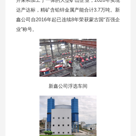
开采
和
加工于一体的大型矿山企业
，
2020年实现
达产达标
，
精矿含铅锌金属产能
合计
3.7万吨
。
新
鑫公司自2016年起已连续8年
荣获
蒙古国
“
百强企
业
”
称号。
新鑫公司浮选车间