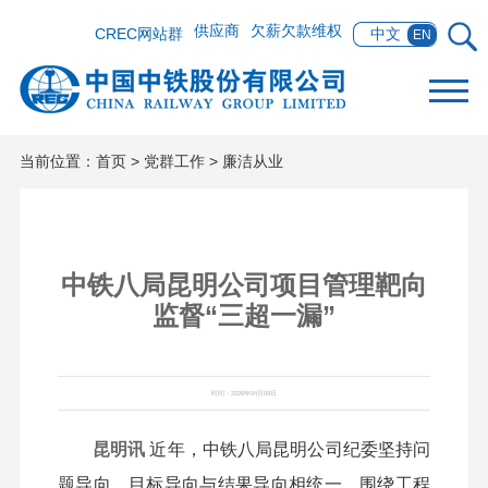
供应商
欠薪欠款维权
CREC网站群
中文
EN
当前位置：
首页
>
党群工作
>
廉洁从业
中铁八局昆明公司项目管理靶向
监督“三超一漏”
时间：2026年04月09日
昆明讯
近年，中铁八局昆明公司纪委坚持问
题导向、目标导向与结果导向相统一，围绕工程