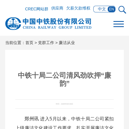
供应商
欠薪欠款维权
CREC网站群
中文
EN
当前位置：
首页
>
党群工作
>
廉洁从业
中铁十局二公司清风劲吹押“廉
韵”
时间：2026年05月28日
郑州讯
进入5月以来，中铁十局二公司紧扣
上级廉洁文化建设工作要求，扎实开展廉洁文化