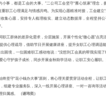
事，都是工会的大事。”二公司工会坚守“雁心筑家”理念，摒弃
注重职工心理满足与情感共鸣。为实现心愿精准对接，工会建立
庭收集心愿，安排专人梳理核实、建立动态数据库，全程坚持公
评。
工群体的差异化需求，分层施策，开展个性化“微心愿”点亮
提供心理疏导，借助节日开展健康讲座，提升女职工心理调适
走出困境，一位困难职工感动地说：“没想到工会真的帮我实现
爱心守护孩子成长，同步开展金秋助学活动，让职工安心履职。近
坚守“花小钱办大事”原则，将心理关爱贯穿活动全程，让职
模式，组建专业服务队，深入一线开展心理讲座、一对一咨询等活
理归属感。
（谢玮奕）