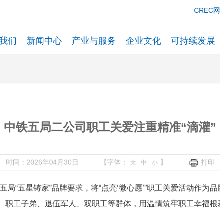
CREC
我们
新闻中心
产业与服务
企业文化
可持续发展
中铁五局二公司职工关爱注重精准“滴灌”
时间：2026年04月30日
【字体：
】
打印
大
中
小
局“五星铸家”品牌要求，将“点亮‘微心愿’”职工关爱活动作为
、职工子弟、退伍军人、双职工等群体，用温情筑牢职工幸福根