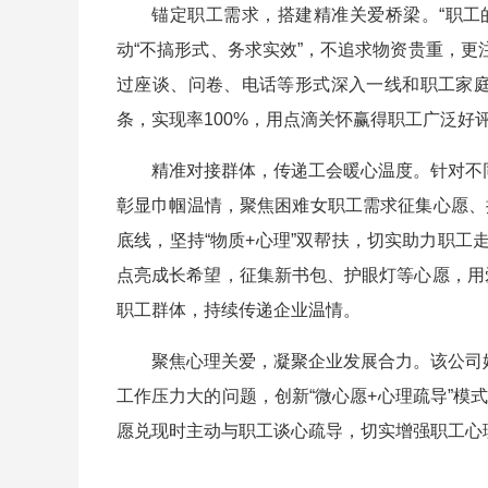
锚定职工需求，搭建精准关爱桥梁。“职工的小
动“不搞形式、务求实效”，不追求物资贵重，更
过座谈、问卷、电话等形式深入一线和职工家
条，实现率100%，用点滴关怀赢得职工广泛好
精准对接群体，传递工会暖心温度。针对不同职
彰显巾帼温情，聚焦困难女职工需求征集心愿、
底线，坚持“物质+心理”双帮扶，切实助力职工
点亮成长希望，征集新书包、护眼灯等心愿，用
职工群体，持续传递企业温情。
聚焦心理关爱，凝聚企业发展合力。该公司始终
工作压力大的问题，创新“微心愿+心理疏导”
愿兑现时主动与职工谈心疏导，切实增强职工心