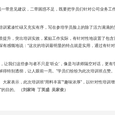
一带意见建议，二带困惑不足，既要把学员们针对公司业务工
训紧凑忙碌又充实有序，写在参培学员脸上的除了活力满满的
提升，突出培训实效，紧贴工作实际，有针对性地设置了包含
深有感慨地说：“这次的培训最明显的特点就是实用，通过有针
让我们这些参与者不只是‘听众’，像是与讲师隔空对话，更有学
解得特别透彻，让人眼前一亮。”学员们纷纷为此次培训班点赞。
家表示，此次培训班“用料丰富”“趣味浓厚”，以针对性培训
”的目的。
（刘家琦 丁英盛 吴家俊）