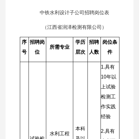
中铁水利设计子公司招聘岗位表
（江西省润泽检测有限公司）
序
招聘岗
学历
招聘
岗位条
所需专业
号
位
层次
人数
件
1.
具有
10年以
上试验
检测工
作实践
经验
本科
2.
具有
水利工程
试验检
及以