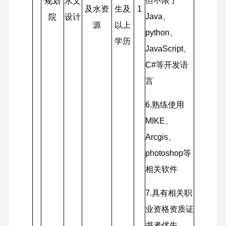
但不限于
规划
水文
及水资
生及
1
Java、
院
设计
源
以上
python、
学历
JavaScript、
C#等开发语
言
6.
熟练使用
MIKE、
Arcgis、
photoshop等
相关软件
7.
具有相关职
业资格资质证
书者优先