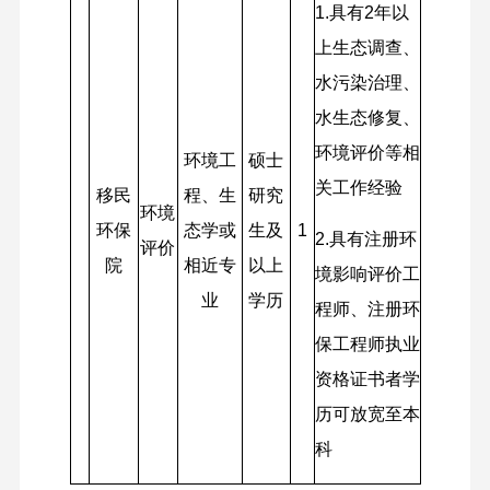
1.
具有2年以
上生态调查、
水污染治理、
水生态修复、
环境评价等相
环境工
硕士
关工作经验
移民
程、生
研究
环境
环保
态学或
生及
1
2.
具有注册环
评价
院
相近专
以上
境影响评价工
业
学历
程师、注册环
保工程师执业
资格证书者学
历可放宽至本
科