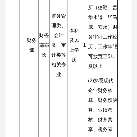
所（德勤、普
财务管
华永道、毕马
理类、
威、安永）财
本科
财务
会计
务审计工作经
财务
及以
部部
类、审
1
历，工作年限
部
上学
长
计类等
可放宽至5年
历
相关专
及以上
业
(2)
熟悉现代
企业财务核
算、财务预决
算、业绩考
核、财务共
享、税务筹