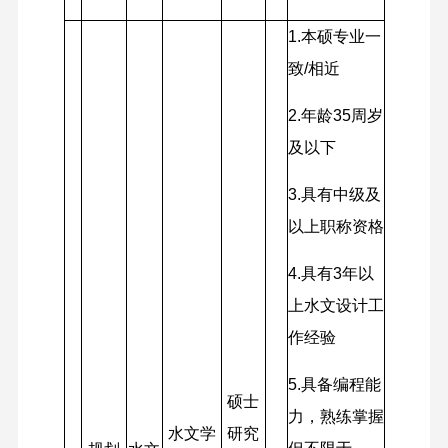
1.
本硕专业一
致/相近
2.
年龄35周岁
及以下
3.
具有中级及
以上职称资格
4.
具有3年以
上水文设计工
作经验
5.
具备编程能
硕士
力，熟练掌握
水文学
研究