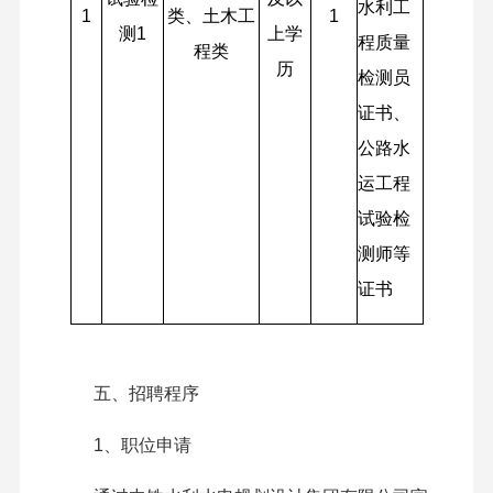
水利工
1
类、土木工
1
测1
上学
程质量
程类
历
检测员
证书、
公路水
运工程
试验检
测师等
证书
五、招聘程序
1、职位申请