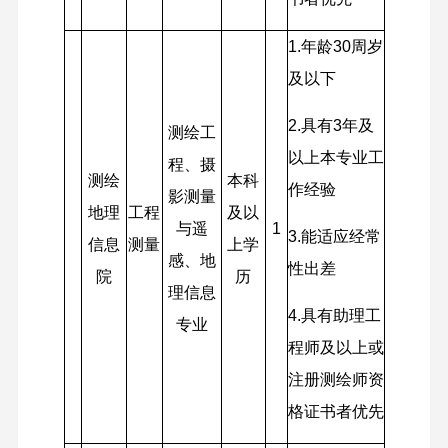
1.
年龄30周岁
及以下
2.
具有3年及
测绘工
以上本专业工
程、摄
测绘
本科
作经验
影测量
地理
工程
及以
与遥
1
3.
能适应经常
信息
测量
上学
感、地
性出差
院
历
理信息
4.
具有助理工
专业
程师及以上或
注册测绘师资
格证书者优先