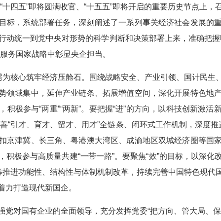
十四五”即将圆满收官、“十五五”即将开启的重要历史节点上
目标，系统部署任务，深刻阐述了一系列事关经济社会发展的
行动统一到党中央对形势的科学判断和决策部署上来，准确把握
在服务国家战略中彰显央企担当。
为核心筑牢经济压舱石。围绕战略安全、产业引领、国计民生
势领域集中，延伸产业链条、拓展增值空间，深化开展特色地
积极参与“两重”“两新”。要把握“进”的方向，以科技创新激
快完善“引才、育才、留才、用才”全链条、闭环式工作机制，深度推
扣京津冀、长三角、粤港澳大湾区、成渝地区双城经济圈等国
积极参与高质量共建“一带一路”。要聚焦“效”的目标，以深
统筹推进功能性、结构性与体制机制改革，持续完善中国特色现代
着力打造现代新国企。
对国有企业的全面领导，充分发挥党委“把方向、管大局、保