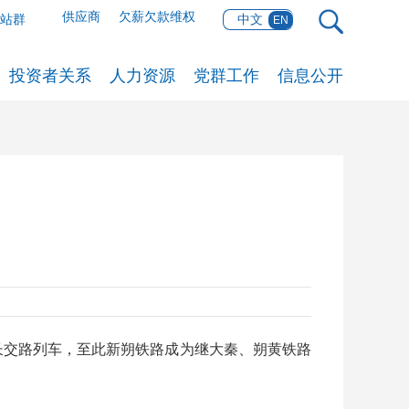
供应商
欠薪欠款维权
网站群
中文
EN
投资者关系
人力资源
党群工作
信息公开
长交路列车，至此新朔铁路成为继大秦、朔黄铁路