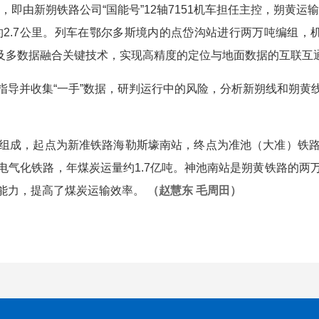
由新朔铁路公司“国能号”12轴7151机车担任主控，朔黄运输分
，全长约2.7公里。列车在鄂尔多斯境内的点岱沟站进行两万吨编组
络及多数据融合关键技术，实现高精度的定位与地面数据的互联互
并收集“一手”数据，研判运行中的风险，分析新朔线和朔黄
成，起点为新准铁路海勒斯壕南站，终点为准池（大准）铁路
塞电气化铁路，年煤炭运量约1.7亿吨。神池南站是朔黄铁路的
能力，提高了煤炭运输效率。
（赵慧东 毛周田）