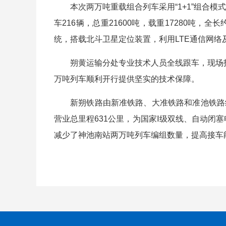
本次两万吨重载组合列车采用“1+1”组合模式，即
车216辆，总重21600吨，载重17280吨
统，搭载北斗卫星定位装置，利用LTE通信网
朔黄运输分处专业技术人员全线跟车，现场指导
万吨列车顺利开行提供坚实的技术保障。
新朔铁路由新准铁路、大准铁路和准池铁路组
营业总里程631公里，为国家Ⅰ级双线、自动闭
减少了神池南站两万吨列车编组数量，提高接车