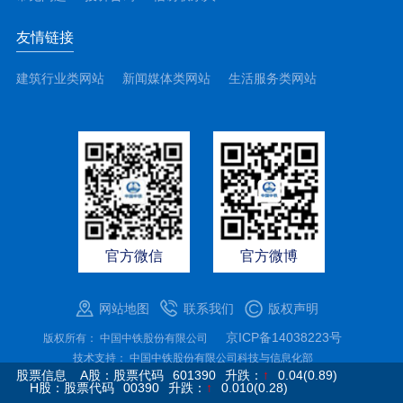
友情链接
建筑行业类网站
新闻媒体类网站
生活服务类网站
官方微信
官方微博
网站地图
联系我们
版权声明
京ICP备14038223号
版权所有： 中国中铁股份有限公司
技术支持： 中国中铁股份有限公司科技与信息化部
股票信息
A股：股票代码
601390
升跌：
↑
0.04(0.89)
地址：北京市海淀区复兴路69号9号楼中国中铁大厦
H股：股票代码
00390
升跌：
↑
0.010(0.28)