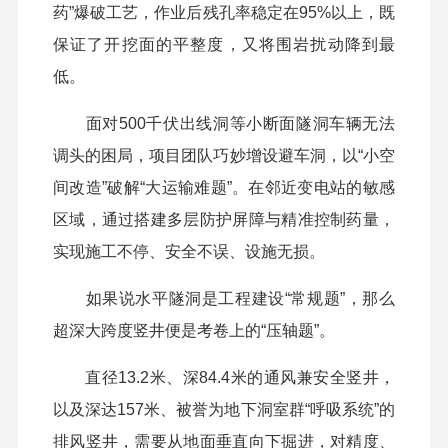
药”爆破工艺，作业后残孔率稳定在95%以上，既
保证了开挖面的平整度，又将围岩扰动降到最
低。
面对500千伏出线洞等小断面隧洞车辆无法
调头的困局，项目团队巧妙增设避车洞，以“小空
间改造”破解“大运输难题”。在邻近变电站的敏感
区域，通过搭建多层防护屏障与精准控制药量，
实现施工不停、安全不误、设施无损。
如果说水平隧洞是工程建设“常规题”，那么
超深大跨度竖井便是考卷上的“压轴题”。
直径13.2米、深84.4米的通风兼安全竖井，
以及深达157米、被誉为地下洞室群“呼吸系统”的
排风竖井，需要从地面垂直向下掘进，对精度、