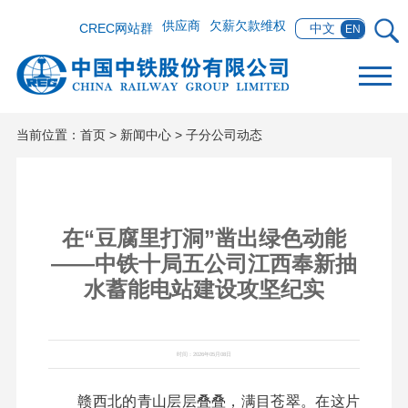
供应商
欠薪欠款维权
CREC网站群
中文
EN
当前位置：
首页
>
新闻中心
>
子分公司动态
在“豆腐里打洞”凿出绿色动能
——中铁十局五公司江西奉新抽
水蓄能电站建设攻坚纪实
时间：2026年05月08日
赣西北的青山层层叠叠，满目苍翠。在这片