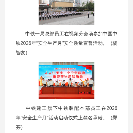
中铁
一
局总部员工在视频分会场参加中国中
铁2026年“安全生产月”安全质量宣誓活动。
（
杨
智友）
中铁建工旗下
中铁装配
本部员工在
2026
年“安全生产月”活
动启动仪式
上签名承诺。
（
郑
芬）