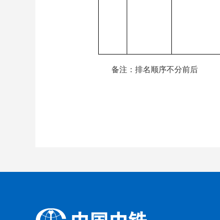
备注：排名顺序不分前后