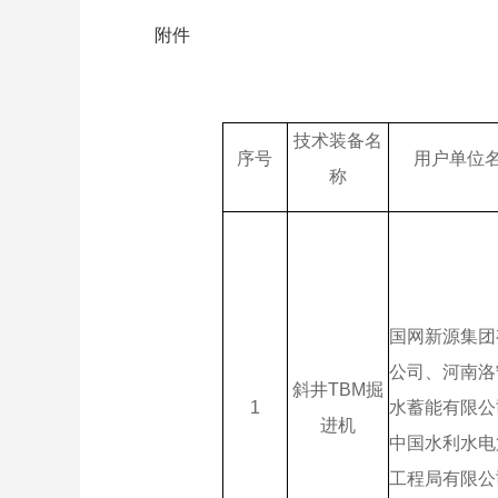
附件
技术装备名
序号
用户单位
称
国网新源集团
公司、河南洛
斜井TBM掘
1
水蓄能有限公
进机
中国水利水电
工程局有限公