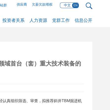
供应商
欠薪欠款维权
网站群
中文
EN
投资者关系
人力资源
党群工作
信息公开
领域首台（套）重大技术装备的
认真组织筛选、审查，拟推荐斜井TBM掘进机