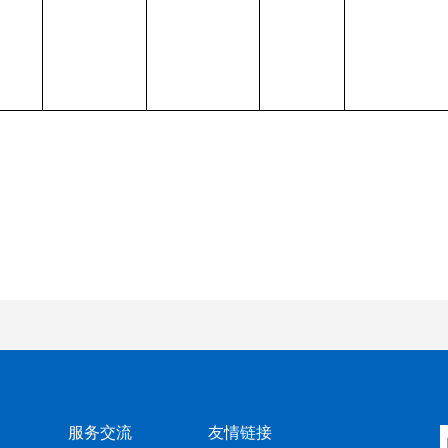
服务交流
友情链接