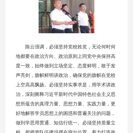
陈云强调，必须坚持党校姓党，无论何时何
地都要在政治方向、政治原则上同党中央保持高
度一致，始终做到立场坚定、态度鲜明，敢于发
声亮剑，旗帜鲜明讲政治，确保党的旗帜在党校
上空高高飘扬。必须坚持实事求是，用学术讲政
治，深刻阐释习近平新时代中国特色社会主义思
想所蕴含的真理力量、思想力量、实践力量，更
好地解答学员思想上的困惑和普遍关注的问题，
做到学思用贯通、知信行统一。必须坚持质量立
校，把师资队伍建设摆在突出位置，着力打造政