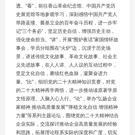
透。“看”，前往香山革命纪念馆、中国共产党历
史展览馆等地参观学习，深刻感悟中国共产党人
筚路蓝缕、奠基立业的百年奋斗历程，进一步牢
记“三个务必”，坚定历史自信，增强历史主动，
强化使命担当。“讲”，开展“围炉夜话”家国情怀故
事会，学员分组围在“火炉”边，沉浸于历史场
景，讲述传统文化故事、革命文化故事、社会主
义先进故事，在人人讲、人人议的互动过程中，
坚定文化自信，赓续红色血脉，凝聚奋进力
量。“比”，组织党的二十大精神知识竞赛，对党
的二十大精神再学再悟，进一步推动读原著学原
文悟原理、入脑入心入行。“论”，举办“弘扬企业
家精神 推动高质量发展”“厚植文化自信 增强精神
力量”等系列主题论坛，围绕党的二十大精神结合
企业实际，交流探讨推动企业高质量发展的经验
和思路，拓展理论联系实际的深度和广度，切实