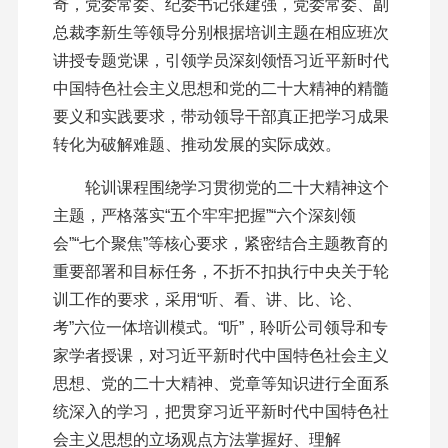
奇，党委常委、纪委书记张建强，党委常委、副
总裁李新生等领导分别根据培训主题在相应班次
讲授专题党课，引领学员深刻领悟习近平新时代
中国特色社会主义思想和党的二十大精神的精髓
要义和实践要求，带动领导干部真正把学习成果
转化为破解难题、推动发展的实际成效。
轮训课程围绕学习贯彻党的二十大精神这个
主题，严格落实“五个牢牢把握”“六个深刻领
会”“七个聚焦”等核心要求，紧密结合主题教育的
重要部署和目标任务，不折不扣执行中央关于轮
训工作的要求，采用“听、看、讲、比、论、
考”六位一体培训模式。“听”，聆听公司领导和专
家学者授课，对习近平新时代中国特色社会主义
思想、党的二十大精神、党章等知识进行全面系
统深入的学习，把贯穿习近平新时代中国特色社
会主义思想的立场观点方法掌握好、理解