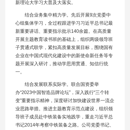
新理论大学习大普及大落实。
结合业务集中精力学。先后开展9次党委中
心组集体学习，全过程跟进学习习近平总书记最
新重要讲话、重要指示批示140余篇。在高质量
开展主题教育读书班的基础上，组织两级领导班
子贯通式联学，紧扣高质量发展目标，围绕国有
企业在中国式现代化建设中的新使命新任务等专
题开展深入研讨，推动学思用贯通、知信行统
一。
结合发展联系实际学。联合国资委举
办“2023中国智造品牌论坛”，深入践行“三个转
变”重要指示精神，深度研讨加快建设世界一流企
业思路举措。推进主题教育示范点建设，组织领
导班子成员赴中铁装备实地践学，重走习近平总
书记2014年考察中铁装备之路。公司党委书记、