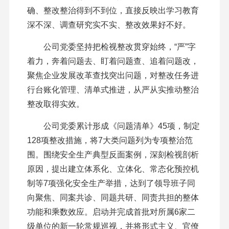
确、整改整治得到不到位，直接反映出学习教育
深不深、调查研究实不实、整改效果好不好。
公司党委坚持把检视整改贯穿始终，“严”字
着力，奔着问题去、盯着问题查、追着问题改，
聚焦企业发展改革查找突出问题，对整改任务进
行台账化管理、清单式推进，从严从实推动整治
整改取得实效。
公司党委累计形成《问题清单》45项，制定
128项整改措施，将7大类问题列为专项整治范
围。围绕安全生产典型反面案例，深刻检视剖析
原因，提出建立体系化、立体化、常态化预控机
制等7项强化安全生产举措，达到了领导班子同
向聚焦、同案共诊、同题共研、同责共担的整体
功能和乘数效应。启动并完成首批对所属6家二
级单位的新一轮常规巡视，并将形式主义、官僚