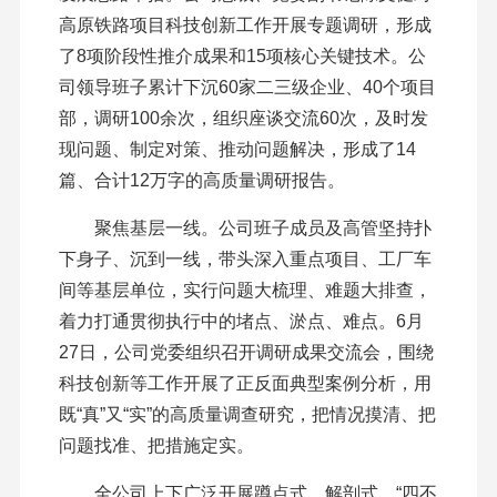
高原铁路项目科技创新工作开展专题调研，形成
了8项阶段性推介成果和15项核心关键技术。公
司领导班子累计下沉60家二三级企业、40个项目
部，调研100余次，组织座谈交流60次，及时发
现问题、制定对策、推动问题解决，形成了14
篇、合计12万字的高质量调研报告。
聚焦基层一线。公司班子成员及高管坚持扑
下身子、沉到一线，带头深入重点项目、工厂车
间等基层单位，实行问题大梳理、难题大排查，
着力打通贯彻执行中的堵点、淤点、难点。6月
27日，公司党委组织召开调研成果交流会，围绕
科技创新等工作开展了正反面典型案例分析，用
既“真”又“实”的高质量调查研究，把情况摸清、把
问题找准、把措施定实。
全公司上下广泛开展蹲点式、解剖式、“四不