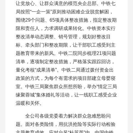
让党放心、让群众满意的模范央企总部。中铁七
局按照“一企一策”原则推动困难企业脱贫解困，
围绕29个问题、65项具体整改措施，指定整改期
限和责任人，力求调研成果转化。中铁资本实行
整改清单动态调整、销号管理，规划好整改目
标、牵头部门和整改期限，让干部职工感受到主
题教育带来的新风。中铁二院同步梳理21项问题
清单，逐项制定整改措施，严格落实跟踪回访，
量化考核“成果清单”。中铁二局通过拨付资金出
政策的方式，为每个有需求的项目部建立母婴寝
室。中铁三局聚焦群众所想所盼，举办“情定三局
缘聚蓉城”集体婚礼等活动，让一线职工感受企业
温暖和关怀。
全公司各级党委着力解决群众急难愁盼问
题。面对各类险情，用抗洪抢险等实际行动检验
主题教育成效。应对台风“杜苏芮”中，中国中铁