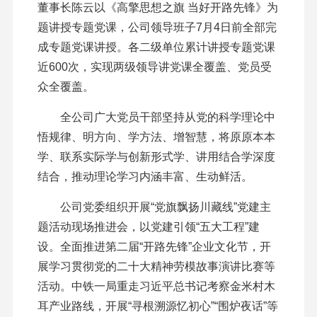
董事长陈云以《高擎思想之旗 当好开路先锋》为
题讲授专题党课，公司领导班子7月4日前全部完
成专题党课讲授。各二级单位累计讲授专题党课
近600次，实现两级领导讲党课全覆盖、党员受
众全覆盖。
全公司广大党员干部坚持从党的科学理论中
悟规律、明方向、学方法、增智慧，将原原本本
学、联系实际学与创新形式学、讲用结合学深度
结合，推动理论学习内涵丰富、生动鲜活。
公司党委组织开展“党旗飘扬川藏线”党建主
题活动现场推进会，以党建引领“五大工程”建
设。全面推进第二届“开路先锋”企业文化节，开
展学习贯彻党的二十大精神劳模故事演讲比赛等
活动。中铁一局重走习近平总书记考察金米村木
耳产业路线，开展“寻根溯源忆初心”“围炉夜话”等